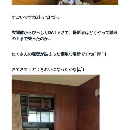
すごいですねΣ(っ °Д °;)っ
玄関前からびっしりDA！⭐さて、撮影者はどうやって階段
の上まで登ったのか…
たくさんの秘密が詰まった素敵な場所ですね(´艸｀)
さてさて！どうきれいになったかな|дﾟ)